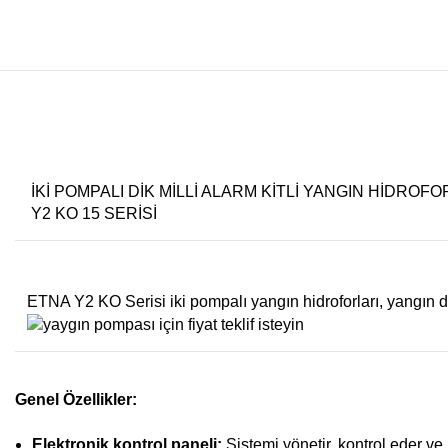
İKİ POMPALI DİK MİLLİ ALARM KİTLİ YANGIN HİDROFO
Y2 KO 15 SERİSİ
ETNA Y2 KO Serisi iki pompalı yangın hidroforları, yangın do
Genel Özellikler:
Elektronik kontrol paneli:
Sistemi yönetir, kontrol eder ve i