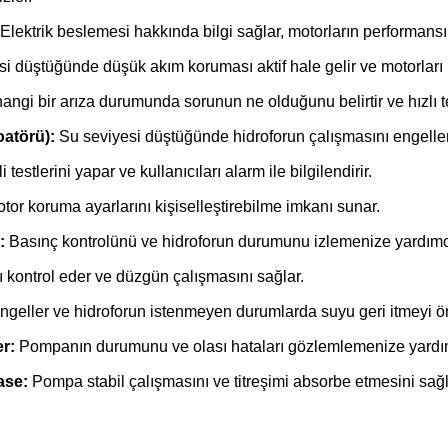
Elektrik beslemesi hakkında bilgi sağlar, motorların performans
i düştüğünde düşük akım koruması aktif hale gelir ve motorları 
ngi bir arıza durumunda sorunun ne olduğunu belirtir ve hızlı t
oatörü):
Su seviyesi düştüğünde hidroforun çalışmasını engeller 
testlerini yapar ve kullanıcıları alarm ile bilgilendirir.
tor koruma ayarlarını kişiselleştirebilme imkanı sunar.
:
Basınç kontrolünü ve hidroforun durumunu izlemenize yardımcı
nı kontrol eder ve düzgün çalışmasını sağlar.
ngeller ve hidroforun istenmeyen durumlarda suyu geri itmeyi ön
r:
Pompanın durumunu ve olası hataları gözlemlemenize yardım
ase:
Pompa stabil çalışmasını ve titreşimi absorbe etmesini sağl