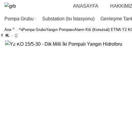
ANASAYFA
HAKKIMI
Pompa Grubu
Substation (Isı İstasyonu)
Genleşme Tank
Ana Sayfa
Pompa Grubu
Yangın Pompası
Alarm Kiti (Konutsal)
ETNA Y2 KO 1
Kapat
Kapat
Kapat
Kapat
Kapat
Kapat
Kapat
Kapat
Büyütmek için tıklayın