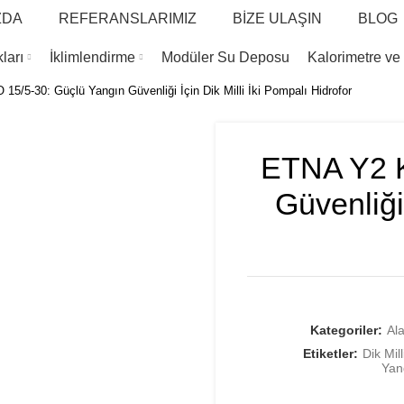
ZDA
REFERANSLARIMIZ
BİZE ULAŞIN
BLOG
ları
İklimlendirme
Modüler Su Deposu
Kalorimetre ve
5/5-30: Güçlü Yangın Güvenliği İçin Dik Milli İki Pompalı Hidrofor
ETNA Y2 K
Güvenliği 
Kategoriler:
Ala
Etiketler:
Dik Mill
Yan