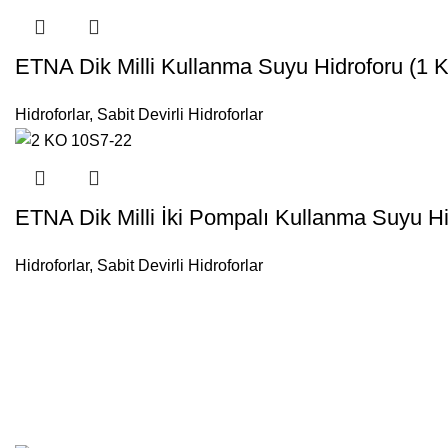
ETNA Dik Milli Kullanma Suyu Hidroforu (1 K
Hidroforlar
,
Sabit Devirli Hidroforlar
ETNA Dik Milli İki Pompalı Kullanma Suyu Hi
Hidroforlar
,
Sabit Devirli Hidroforlar
Mesafeli Satış Sözleşmesi
İptal ve İade koşullarımız
Gizlilik Politakamız
Banka Bilgilerimiz
Bize Ulaşın