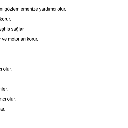
ını gözlemlemenize yardımcı olur.
korur.
eşhis sağlar.
ve motorları korur.
 olur.
ler.
cı olur.
ar.