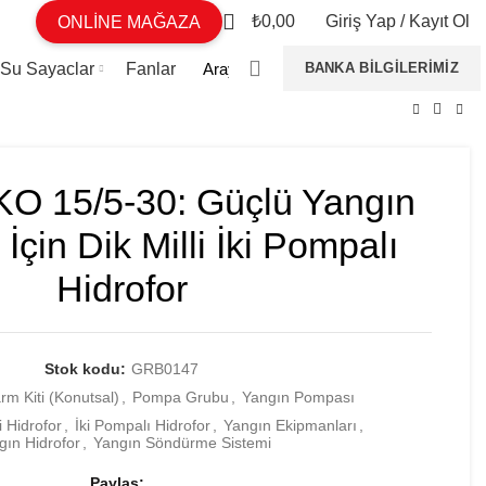
0
₺
0,00
Giriş Yap / Kayıt Ol
ONLİNE MAĞAZA
 Su Sayaclar
Fanlar
BANKA BILGILERIMIZ
O 15/5-30: Güçlü Yangın
İçin Dik Milli İki Pompalı
Hidrofor
Stok kodu:
GRB0147
rm Kiti (Konutsal)
,
Pompa Grubu
,
Yangın Pompası
i Hidrofor
,
İki Pompalı Hidrofor
,
Yangın Ekipmanları
,
gın Hidrofor
,
Yangın Söndürme Sistemi
Paylaş