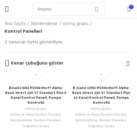
0
Ana Sayfa
İklimlendirme
ısıtma grubu
Kontrol Panelleri
2 sonucun tümü gösteriliyor
Kenar çubuğunu göster
B21402-6N2 Möhlenhoff Alpha-
B 21402-10N2 Möhlenhoff Alpha-
Basis direct 230 V/ Standart Plus 6
Basis direct 230 V/ Standart Plus
Kanal Kontrol Paneli, Pompa
10 Kanal Kontrol Paneli, Pompa
Kontrollü
Kontrollü
ısıtma grubu
,
ısıtma grubu
,
Isıtma ve Hava Kontrol Ürünleri
,
Isıtma ve Hava Kontrol Ürünleri
,
İklimlendirme
,
Kontrol Panelleri
,
İklimlendirme
,
Kontrol Panelleri
,
Soğutma Grubu
Soğutma Grubu