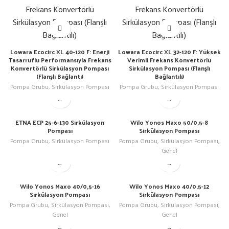
Lowara Ecocirc XL 40-120 F: Enerji
Lowara Ecocirc XL 32-120 F: Yüksek
Tasarruflu Performansıyla Frekans
Verimli Frekans Konvertörlü
Konvertörlü Sirkülasyon Pompası
Sirkülasyon Pompası (Flanşlı
(Flanşlı Bağlantı)
Bağlantılı)
Pompa Grubu
,
Sirkülasyon Pompası
Pompa Grubu
,
Sirkülasyon Pompası
ETNA ECP 25-6-130 Sirkülasyon
Wilo Yonos Maxo 50/0,5-8
Pompası
Sirkülasyon Pompası
Pompa Grubu
,
Sirkülasyon Pompası
Pompa Grubu
,
Sirkülasyon Pompası
,
Genel
Wilo Yonos Maxo 40/0,5-16
Wilo Yonos Maxo 40/0,5-12
Sirkülasyon Pompası
Sirkülasyon Pompası
Pompa Grubu
,
Sirkülasyon Pompası
,
Pompa Grubu
,
Sirkülasyon Pompası
,
Genel
Genel