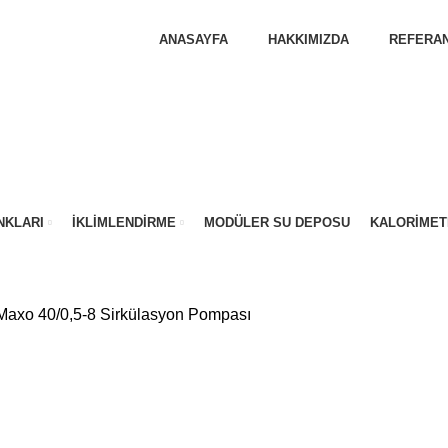
ANASAYFA
HAKKIMIZDA
REFERAN
NKLARI
İKLIMLENDIRME
MODÜLER SU DEPOSU
KALORIMET
Maxo 40/0,5-8 Sirkülasyon Pompası