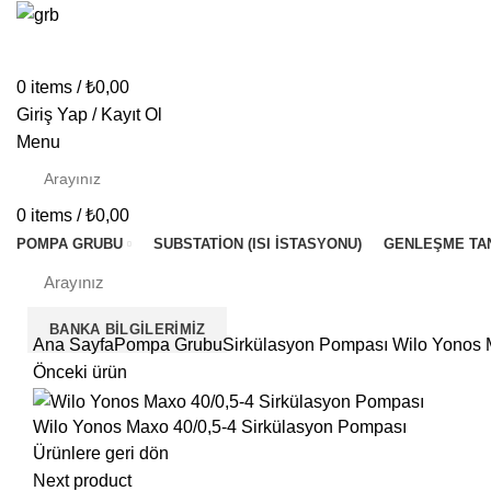
0
items
/
₺
0,00
Giriş Yap / Kayıt Ol
Menu
0
items
/
₺
0,00
POMPA GRUBU
SUBSTATION (ISI İSTASYONU)
GENLEŞME TA
BANKA BILGILERIMIZ
Ana Sayfa
Pompa Grubu
Sirkülasyon Pompası
Wilo Yonos 
Önceki ürün
Wilo Yonos Maxo 40/0,5-4 Sirkülasyon Pompası
Ürünlere geri dön
Next product