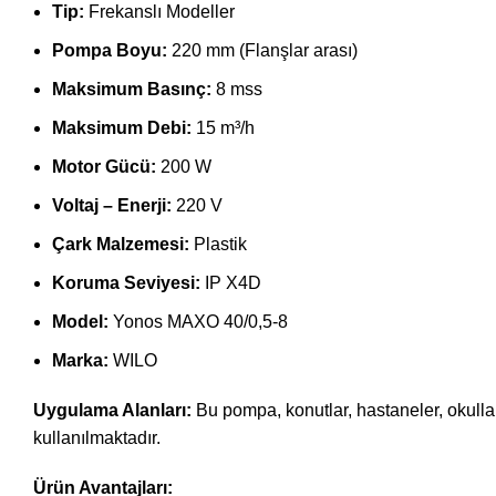
Tip:
Frekanslı Modeller
Pompa Boyu:
220 mm (Flanşlar arası)
Maksimum Basınç:
8 mss
Maksimum Debi:
15 m³/h
Motor Gücü:
200 W
Voltaj – Enerji:
220 V
Çark Malzemesi:
Plastik
Koruma Seviyesi:
IP X4D
Model:
Yonos MAXO 40/0,5-8
Marka:
WILO
Uygulama Alanları:
Bu pompa, konutlar, hastaneler, okullar
kullanılmaktadır.
Ürün Avantajları: