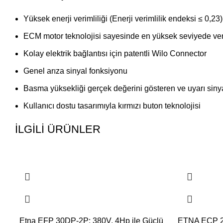
Yüksek enerji verimliliği (Enerji verimlilik endeksi ≤ 0,23)
ECM motor teknolojisi sayesinde en yüksek seviyede veri
Kolay elektrik bağlantısı için patentli Wilo Connector
Genel arıza sinyal fonksiyonu
Basma yüksekliği gerçek değerini gösteren ve uyarı sin
Kullanıcı dostu tasarımıyla kırmızı buton teknolojisi
İLGILI ÜRÜNLER
Etna EFP 30DP-2P: 380V, 4Hp ile Güçlü
ETNA ECP 25