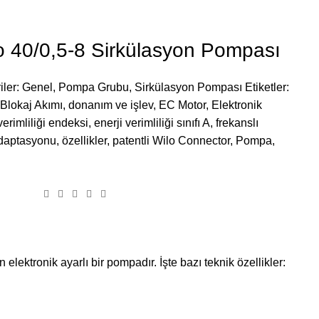
 40/0,5-8 Sirkülasyon Pompası
iler:
Genel
,
Pompa Grubu
,
Sirkülasyon Pompası
Etiketler:
Blokaj Akımı
,
donanım ve işlev
,
EC Motor
,
Elektronik
verimliliği endeksi
,
enerji verimliliği sınıfı A
,
frekanslı
adaptasyonu
,
özellikler
,
patentli Wilo Connector
,
Pompa
,
ektronik ayarlı bir pompadır. İşte bazı teknik özellikler: