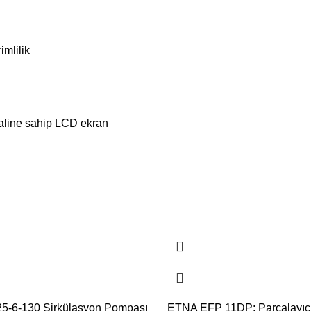
mlilik
yaline sahip LCD ekran
-6-130 Sirkülasyon Pompası
ETNA EFP 11DP: Parçalayıcı 