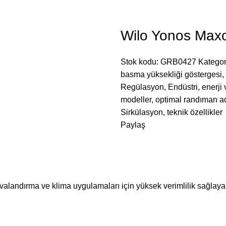
Wilo Yonos Maxo
Stok kodu:
GRB0427
Kategor
basma yüksekliği göstergesi
,
Regülasyon
,
Endüstri
,
enerji 
modeller
,
optimal randıman 
Sirkülasyon
,
teknik özellikler
Paylaş
andırma ve klima uygulamaları için yüksek verimlilik sağlayan el