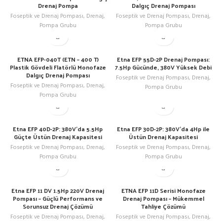
Drenaj Pompa
Dalgıç Drenaj Pompası
Foseptik ve Drenaj Pompası
,
Drenaj
,
Foseptik ve Drenaj Pompası
,
Drenaj
,
Pompa Grubu
Pompa Grubu
ETNA EFP-040T (ETN – 400 T)
Etna EFP 55D-2P Drenaj Pompası:
Plastik Gövdeli Flatörlü Monofaze
7.5Hp Gücünde, 380V Yüksek Debi
Dalgıç Drenaj Pompası
Foseptik ve Drenaj Pompası
,
Drenaj
,
Foseptik ve Drenaj Pompası
,
Drenaj
,
Pompa Grubu
Pompa Grubu
Etna EFP 40D-2P: 380V’da 5.5Hp
Etna EFP 30D-2P: 380V’da 4Hp ile
Güçte Üstün Drenaj Kapasitesi
Üstün Drenaj Kapasitesi
Foseptik ve Drenaj Pompası
,
Drenaj
,
Foseptik ve Drenaj Pompası
,
Drenaj
,
Pompa Grubu
Pompa Grubu
Etna EFP 11 DV 1.5Hp 220V Drenaj
ETNA EFP 11D Serisi Monofaze
Pompası – Güçlü Performans ve
Drenaj Pompası – Mükemmel
Sorunsuz Drenaj Çözümü
Tahliye Çözümü
Foseptik ve Drenaj Pompası
,
Drenaj
,
Foseptik ve Drenaj Pompası
,
Drenaj
,