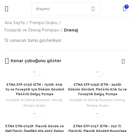
0
Ana Sayfa
Pompa Grubu
Foseptik ve Drenaj Pompası
Drenaj
12 sonucun tümü gösteriliyor
Kenar çubuğunu göster
ETNA EFP-075D (ETN – 750D): Atık
ETNA EFP-025D (ETN – 250D):
Su ve Foseptik için Döküm Gövdeli
Döküm Gövdeli, Flatörlü Atık Su ve
Flatörlü Dalgıç Pompa
Foseptik Dalgıç Pompa
Foseptik ve Drenaj Pompası
,
Drenaj
,
Foseptik ve Drenaj Pompası
,
Drenaj
,
Pompa Grubu
Pompa Grubu
ETNA ETN-075GF: Plastik Gövde ve
ETNA EFP-075T (ETN – 750 T):
Gizli Flatör Özellikli 1Hp 220V Dalgıç
Flatörlü, Plastik Gövdeli Monofaze