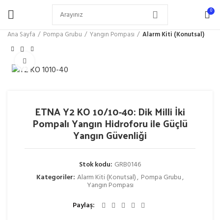
0
Ana Sayfa
Pompa Grubu
Yangın Pompası
Alarm Kiti (Konutsal)
Büyütmek için tıklayın
ETNA Y2 KO 10/10-40: Dik Milli İki
Pompalı Yangın Hidroforu ile Güçlü
Yangın Güvenliği
Stok kodu:
GRB0146
Kategoriler:
Alarm Kiti (Konutsal)
,
Pompa Grubu
,
Yangın Pompası
Paylaş