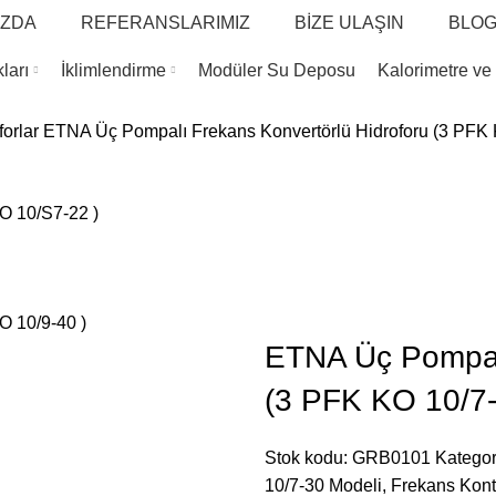
IZDA
REFERANSLARIMIZ
BİZE ULAŞIN
BLO
ları
İklimlendirme
Modüler Su Deposu
Kalorimetre ve
orlar
ETNA Üç Pompalı Frekans Konvertörlü Hidroforu (3 PFK 
O 10/S7-22 )
O 10/9-40 )
ETNA Üç Pompalı
(3 PFK KO 10/7-
Stok kodu:
GRB0101
Kategor
10/7-30 Modeli
,
Frekans Kontr