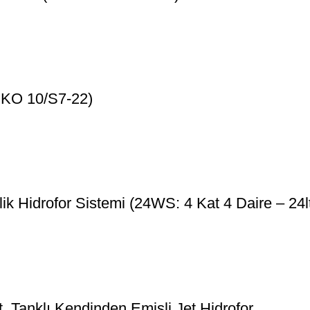
1 KO 10/S7-22)
 Hidrofor Sistemi (24WS: 4 Kat 4 Daire – 24l
 Tanklı Kendinden Emişli Jet Hidrofor