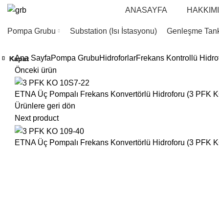
ANASAYFA
HAKKIM
Pompa Grubu
Substation (Isı İstasyonu)
Genleşme Tank
Ana Sayfa
Pompa Grubu
Hidroforlar
Frekans Kontrollü Hidrof
Kapat
Kapat
Kapat
Kapat
Kapat
Kapat
Kapat
Kapat
Önceki ürün
ETNA Üç Pompalı Frekans Konvertörlü Hidroforu (3 PFK K
Ürünlere geri dön
Next product
ETNA Üç Pompalı Frekans Konvertörlü Hidroforu (3 PFK K
Büyütmek için tıklayın