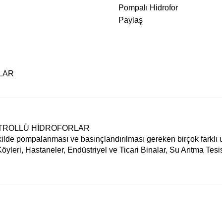
Pompalı Hidrofor
Paylaş
LAR
ONTROLLÜ HİDROFORLAR
ekilde pompalanması ve basınçlandırılması gereken birçok farklı 
Köyleri
,
Hastaneler
,
Endüstriyel ve Ticari Binalar
,
Su Arıtma Tesis