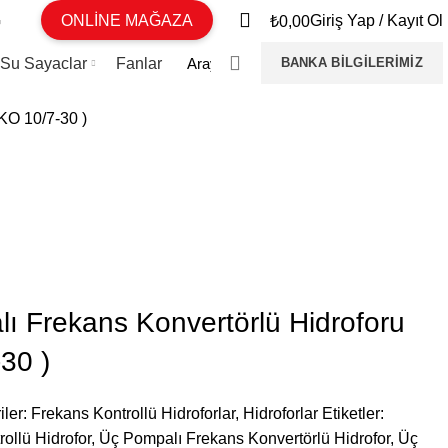
G
ONLİNE MAĞAZA
Giriş Yap / Kayıt Ol
₺
0,00
 Su Sayaclar
Fanlar
BANKA BILGILERIMIZ
KO 10/7-30 )
 Frekans Konvertörlü Hidroforu
30 )
iler:
Frekans Kontrollü Hidroforlar
,
Hidroforlar
Etiketler:
ollü Hidrofor
,
Üç Pompalı Frekans Konvertörlü Hidrofor
,
Üç