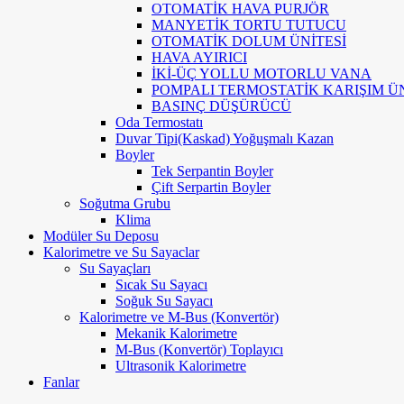
OTOMATİK HAVA PURJÖR
MANYETİK TORTU TUTUCU
OTOMATİK DOLUM ÜNİTESİ
HAVA AYIRICI
İKİ-ÜÇ YOLLU MOTORLU VANA
POMPALI TERMOSTATİK KARIŞIM ÜN
BASINÇ DÜŞÜRÜCÜ
Oda Termostatı
Duvar Tipi(Kaskad) Yoğuşmalı Kazan
Boyler
Tek Serpantin Boyler
Çift Serpartin Boyler
Soğutma Grubu
Klima
Modüler Su Deposu
Kalorimetre ve Su Sayaclar
Su Sayaçları
Sıcak Su Sayacı
Soğuk Su Sayacı
Kalorimetre ve M-Bus (Konvertör)
Mekanik Kalorimetre
M-Bus (Konvertör) Toplayıcı
Ultrasonik Kalorimetre
Fanlar