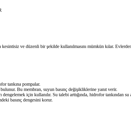
R
un kesintisiz ve düzenli bir şekilde kullanılmasını mümkün kılar. Evlerden
rofor tankına pompalar.
 bulunur. Bu membran, suyun basınç değişikliklerine yanıt verir.
dengelemek için kullanılır. Su talebi arttığında, hidrofor tankından su a
emdeki basınç dengesini korur.