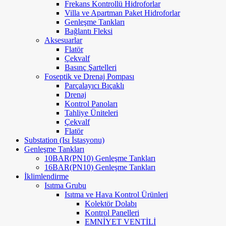
Frekans Kontrollü Hidroforlar
Villa ve Apartman Paket Hidroforlar
Genleşme Tankları
Bağlantı Fleksi
Aksesuarlar
Flatör
Çekvalf
Basınç Şartelleri
Foseptik ve Drenaj Pompası
Parçalayıcı Bıçaklı
Drenaj
Kontrol Panoları
Tahliye Üniteleri
Çekvalf
Flatör
Substation (Isı İstasyonu)
Genleşme Tankları
10BAR(PN10) Genleşme Tankları
16BAR(PN10) Genleşme Tankları
İklimlendirme
Isıtma Grubu
Isıtma ve Hava Kontrol Ürünleri
Kolektör Dolabı
Kontrol Panelleri
EMNİYET VENTİLİ