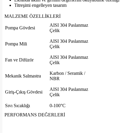
Titreşimi engelleyen tasarım
MALZEME ÖZELLİKLERİ
AISI 304 Paslanmaz
Pompa Gövdesi
Çelik
AISI 304 Paslanmaz
Pompa Mili
Çelik
AISI 304 Paslanmaz
Fan ve Difüzör
Çelik
Karbon / Seramik /
Mekanik Salmastra
NBR
AISI 304 Paslanmaz
Giriş-Çıkış Gövdesi
Çelik
Sıvı Sıcaklığı
0-100
°
C
PERFORMANS DEĞERLERİ