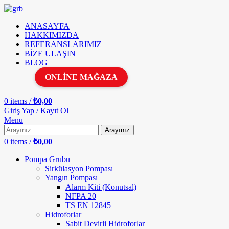
ANASAYFA
HAKKIMIZDA
REFERANSLARIMIZ
BİZE ULAŞIN
BLOG
ONLİNE MAĞAZA
0
items
/
₺
0,00
Giriş Yap / Kayıt Ol
Menu
Arayınız
0
items
/
₺
0,00
Pompa Grubu
Sirkülasyon Pompası
Yangın Pompası
Alarm Kiti (Konutsal)
NFPA 20
TS EN 12845
Hidroforlar
Sabit Devirli Hidroforlar