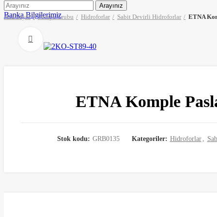
Arayınız
Banka Bilgilerimiz
Ana Sayfa
Pompa Grubu
Hidroforlar
Sabit Devirli Hidroforlar
ETNA Komp
Büyütmek için tıklayın
ETNA Komple Paslan
Stok kodu:
GRB0135
Kategoriler:
Hidroforlar
,
Sab