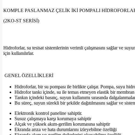
KOMPLE PASLANMAZ ÇELİK İKİ POMPALI HİDROFORLA
(2KO-ST SERİSİ)
Hidroforlar, su tesisat sistemlerinin verimli çalışmasını sağlar ve suy
için kullanılırlar.
GENEL ÖZELLİKLERİ
Hidroforlar, bir su pompası ile birlikte çalışır. Pompa, suyu hid
Hidrofor tankı içinde, su ile temas etmeyen elastik bir membran
Tankın içindeki basınç, suyun kullanımı sırasında dalgalanmaları 
Bu süreç, suyun sürekli bir şekilde dağıtılmasını sağlar ve sist
Elektronik kontrol paneline sahiptir.
Susuz çalışmaya karşı korumaya sahiptir
Alçak ve yüksek akım-gerilim korumasına sahiptir
Ekranda arıza ve hata durumlarını izleyebilme özelliği
Ekranda akım ve gerilim değerlerini okuyabilme özelliği