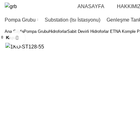
ANASAYFA
HAKKIMI
Pompa Grubu
Substation (Isı İstasyonu)
Genleşme Tank
Ana Sayfa
Pompa Grubu
Hidroforlar
Sabit Devirli Hidroforlar
ETNA Komple Pas
Kapat
Kapat
Kapat
Kapat
Kapat
Kapat
Kapat
Kapat
Büyütmek için tıklayın