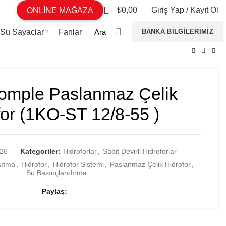
0
₺
0,00
Giriş Yap / Kayıt Ol
ONLİNE MAĞAZA
 Su Sayaclar
Fanlar
BANKA BILGILERIMIZ
mple Paslanmaz Çelik
for (1KO-ST 12/8-55 )
26
Kategoriler:
Hidroforlar
,
Sabit Devirli Hidroforlar
sıtma
,
Hidrofor
,
Hidrofor Sistemi
,
Paslanmaz Çelik Hidrofor
,
Su Basınçlandırma
Paylaş