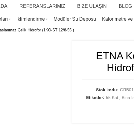
ZDA
REFERANSLARIMIZ
BİZE ULAŞIN
BLOG
ları
İklimlendirme
Modüler Su Deposu
Kalorimetre ve
lanmaz Çelik Hidrofor (1KO-ST 12/8-55 )
ETNA Ko
Hidro
Stok kodu:
GRB01
Etiketler:
55 Kat
,
Bina I