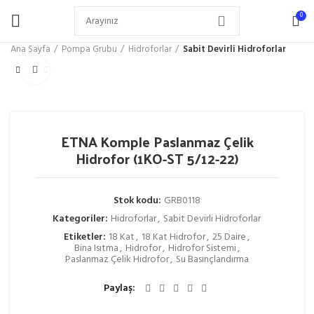
0
Ana Sayfa
Pompa Grubu
Hidroforlar
Sabit Devirli Hidroforlar
Büyütmek için tıklayın
ETNA Komple Paslanmaz Çelik
Hidrofor (1KO-ST 5/12-22)
Stok kodu:
GRB0118
Kategoriler:
Hidroforlar
,
Sabit Devirli Hidroforlar
Etiketler:
18 Kat
,
18 Kat Hidrofor
,
25 Daire
,
Bina Isıtma
,
Hidrofor
,
Hidrofor Sistemi
,
Paslanmaz Çelik Hidrofor
,
Su Basınçlandırma
Paylaş