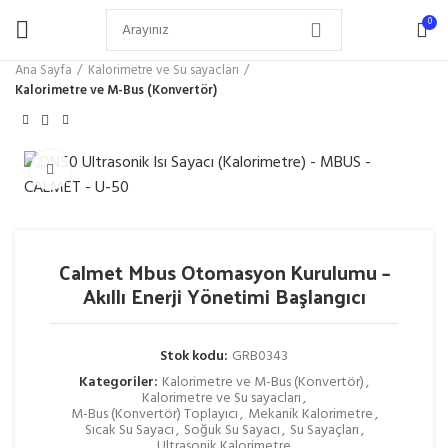
0
Ana Sayfa
Kalorimetre ve Su sayacları
Kalorimetre ve M-Bus (Konvertör)
Büyütmek için tıklayın
Calmet Mbus Otomasyon Kurulumu –
Akıllı Enerji Yönetimi Başlangıcı
Stok kodu:
GRB0343
Kategoriler:
Kalorimetre ve M-Bus (Konvertör)
,
Kalorimetre ve Su sayacları
,
M-Bus (Konvertör) Toplayıcı
,
Mekanik Kalorimetre
,
Sıcak Su Sayacı
,
Soğuk Su Sayacı
,
Su Sayaçları
,
Ultrasonik Kalorimetre