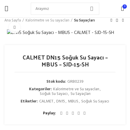
0
Ana Sayfa
Kalorimetre ve Su sayacları
Su Sayaçları
Büyütmek için tıklayın
CALMET DN15 Soğuk Su Sayacı –
MBUS – SJD-15-SH
Stok kodu:
GRB0239
Kategoriler:
Kalorimetre ve Su sayacları
,
Soğuk Su Sayacı
,
Su Sayaçları
Etiketler:
CALMET
,
DN15
,
MBUS
,
Soğuk Su Sayacı
Paylaş