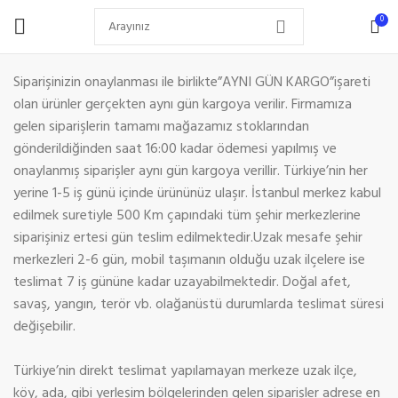
0
Siparişinizin onaylanması ile birlikte”AYNI GÜN KARGO”işareti
olan ürünler gerçekten aynı gün kargoya verilir. Firmamıza
gelen siparişlerin tamamı mağazamız stoklarından
gönderildiğinden saat 16:00 kadar ödemesi yapılmış ve
onaylanmış siparişler aynı gün kargoya verillir. Türkiye’nin her
yerine 1-5 iş günü içinde ürününüz ulaşır. İstanbul merkez kabul
edilmek suretiyle 500 Km çapındaki tüm şehir merkezlerine
siparişiniz ertesi gün teslim edilmektedir.Uzak mesafe şehir
merkezleri 2-6 gün, mobil taşımanın olduğu uzak ilçelere ise
teslimat 7 iş gününe kadar uzayabilmektedir. Doğal afet,
savaş, yangın, terör vb. olağanüstü durumlarda teslimat süresi
değişebilir.
Türkiye’nin direkt teslimat yapılamayan merkeze uzak ilçe,
köy, ada, gibi yerleşim bölgelerinden gelen siparişler adrese en