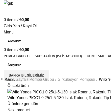
0
items
/
₺
0,00
Giriş Yap / Kayıt Ol
Menu
0
items
/
₺
0,00
POMPA GRUBU
SUBSTATION (ISI İSTASYONU)
GENLEŞME TA
BANKA BILGILERIMIZ
Ana Sayfa
Pompa Grubu
Sirkülasyon Pompası
Wilo Y
Kapat
Kapat
Kapat
Kapat
Kapat
Kapat
Kapat
Kapat
Önceki ürün
Wilo Yonos PICO1.0 25/1-5-130 Islak Rotorlu, Rakorlu Tip
Ürünlere geri dön
Next product