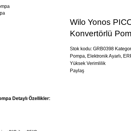
mpa
Wilo Yonos PICO
Konvertörlü Po
Stok kodu:
GRB0398
Kategor
Pompa
,
Elektronik Ayarlı
,
ER
Yüksek Verimlilik
Paylaş
mpa Detaylı Özellikler: