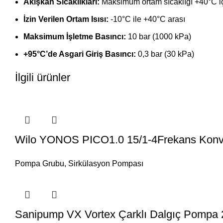
Akışkan Sıcaklıkları:
Maksimum ortam sıcaklığı +40°C iç
İzin Verilen Ortam Isısı:
-10°C ile +40°C arası
Maksimum İşletme Basıncı:
10 bar (1000 kPa)
+95°C’de Asgari Giriş Basıncı:
0,3 bar (30 kPa)
İlgili ürünler
Wilo YONOS PICO1.0 15/1-4Frekans Konve
Pompa Grubu
,
Sirkülasyon Pompası
Sanipump VX Vortex Çarklı Dalgıç Pompa 