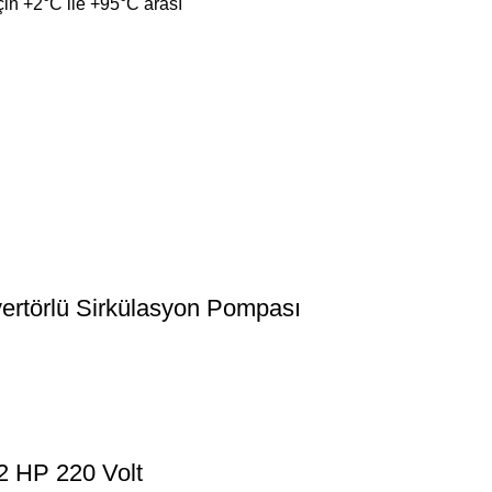
in +2°C ile +95°C arası
rtörlü Sirkülasyon Pompası
2 HP 220 Volt