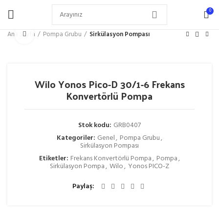
0
Büyütmek için tıklayın
Ana Sayfa
Pompa Grubu
Sirkülasyon Pompası
Wilo Yonos Pico-D 30/1-6 Frekans
Konvertörlü Pompa
Stok kodu:
GRB0407
Kategoriler:
Genel
,
Pompa Grubu
,
Sirkülasyon Pompası
Etiketler:
Frekans Konvertörlü Pompa
,
Pompa
,
Sirkülasyon Pompa
,
Wilo
,
Yonos PICO-Z
Paylaş