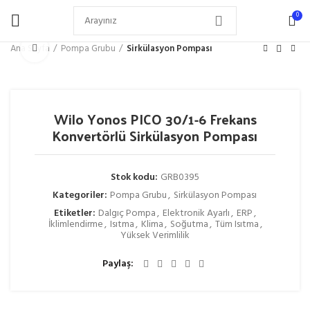
0
Büyütmek için tıklayın
Ana Sayfa
Pompa Grubu
Sirkülasyon Pompası
Wilo Yonos PICO 30/1-6 Frekans
Konvertörlü Sirkülasyon Pompası
Stok kodu:
GRB0395
Kategoriler:
Pompa Grubu
,
Sirkülasyon Pompası
Etiketler:
Dalgıç Pompa
,
Elektronik Ayarlı
,
ERP
,
İklimlendirme
,
Isıtma
,
Klima
,
Soğutma
,
Tüm Isıtma
,
Yüksek Verimlilik
Paylaş