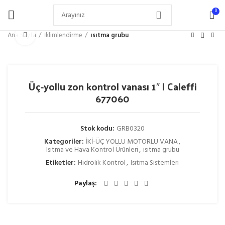
0
Büyütmek için tıklayın
Ana Sayfa
İklimlendirme
ısıtma grubu
Üç-yollu zon kontrol vanası 1″ | Caleffi
677060
Stok kodu:
GRB0320
Kategoriler:
İKİ-ÜÇ YOLLU MOTORLU VANA
,
Isıtma ve Hava Kontrol Ürünleri
,
ısıtma grubu
Etiketler:
Hidrolik Kontrol
,
Isıtma Sistemleri
Paylaş