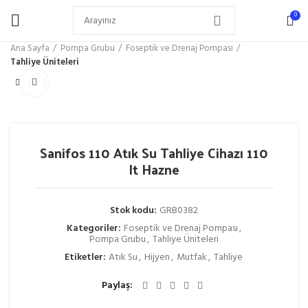
0
Ana Sayfa
Pompa Grubu
Foseptik ve Drenaj Pompası
Tahliye Üniteleri
Büyütmek için tıklayın
Sanifos 110 Atık Su Tahliye Cihazı 110
lt Hazne
Stok kodu:
GRB0382
Kategoriler:
Foseptik ve Drenaj Pompası
,
Pompa Grubu
,
Tahliye Üniteleri
Etiketler:
Atık Su
,
Hijyen
,
Mutfak
,
Tahliye
Paylaş