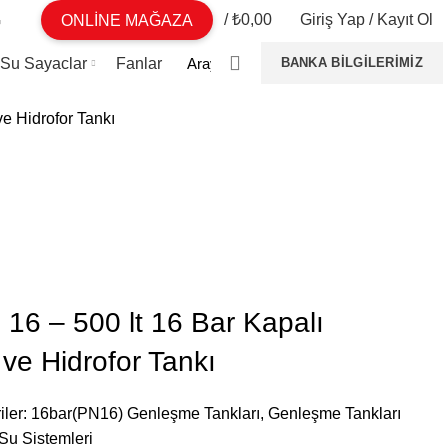
/
₺
0,00
Giriş Yap / Kayıt Ol
G
ONLİNE MAĞAZA
 Su Sayaclar
Fanlar
BANKA BILGILERIMIZ
e Hidrofor Tankı
16 – 500 lt 16 Bar Kapalı
ve Hidrofor Tankı
iler:
16bar(PN16) Genleşme Tankları
,
Genleşme Tankları
Su Sistemleri