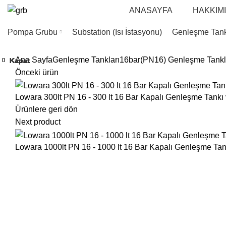
ANASAYFA
HAKKIM
Pompa Grubu
Substation (Isı İstasyonu)
Genleşme Tank
Ana Sayfa
Genleşme Tankları
16bar(PN16) Genleşme Tankl
Kapat
Kapat
Kapat
Kapat
Kapat
Kapat
Kapat
Kapat
Önceki ürün
Lowara 300lt PN 16 - 300 lt 16 Bar Kapalı Genleşme Tankı 
Ürünlere geri dön
Next product
Lowara 1000lt PN 16 - 1000 lt 16 Bar Kapalı Genleşme Tank
Büyütmek için tıklayın