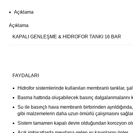
Açıklama
Açıklama
KAPALI GENLEŞME & HİDROFOR TANKI 16 BAR
FAYDALARI
Hidrofor sistemlerinde kullanılan membranlı tanklar, şalt
Basma hattında oluşabilecek basınç dalgalanmalarını ka
Su ile basınçlı hava membranlı birbirinden ayrıldığında
gibi malzemelerin daha uzun ömürlü çalışmasını sağlar
Sistem tamamen kapalı devre olduğundan korozyon olu
Açık imbisatlarda meydana gelen ısı kayıplarını önler.