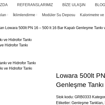
IZDA
REFERANSLARIMIZ
BİZE ULAŞIN
BLO
ları
İklimlendirme
Modüler Su Deposu
Kalorimetre ve
arı
Lowara 500lt PN 16 – 500 lt 16 Bar Kapalı Genleşme Tankı v
ve Hidrofor Tankı
ı ve Hidrofor Tankı
Lowara 500lt PN 
Genleşme Tankı 
Stok kodu:
GRB0333
Kategor
Etiketler:
Genleşme Tankları
,