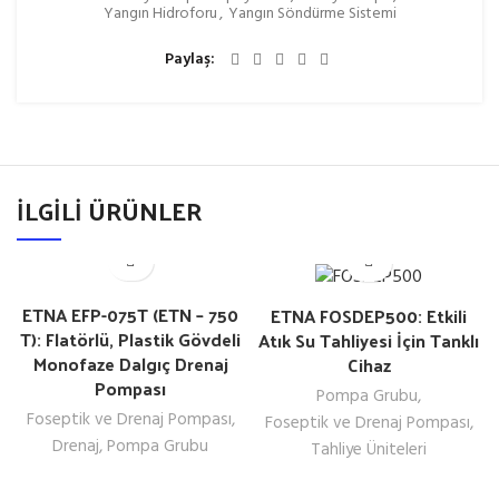
Yangın Hidroforu
,
Yangın Söndürme Sistemi
Paylaş
İLGILI ÜRÜNLER
ETNA EFP-075T (ETN – 750
ETNA FOSDEP500: Etkili
T): Flatörlü, Plastik Gövdeli
Atık Su Tahliyesi İçin Tanklı
Monofaze Dalgıç Drenaj
Cihaz
Pompası
Pompa Grubu
,
Foseptik ve Drenaj Pompası
,
Foseptik ve Drenaj Pompası
,
Drenaj
,
Pompa Grubu
Tahliye Üniteleri