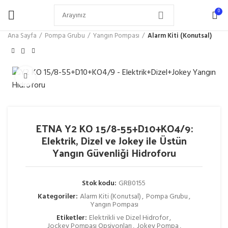
0
Ana Sayfa
Pompa Grubu
Yangın Pompası
Alarm Kiti (Konutsal)
Büyütmek için tıklayın
ETNA Y2 KO 15/8-55+D10+KO4/9:
Elektrik, Dizel ve Jokey ile Üstün
Yangın Güvenliği Hidroforu
Stok kodu:
GRB0155
Kategoriler:
Alarm Kiti (Konutsal)
,
Pompa Grubu
,
Yangın Pompası
Etiketler:
Elektrikli ve Dizel Hidrofor
,
Jockey Pompası Opsiyonları
,
Jokey Pompa
,