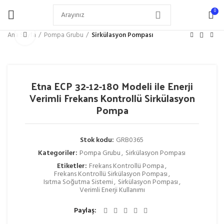
0
Büyütmek için tıklayın
Ana Sayfa
Pompa Grubu
Sirkülasyon Pompası
Etna ECP 32-12-180 Modeli ile Enerji
Verimli Frekans Kontrollü Sirkülasyon
Pompa
Stok kodu:
GRB0365
Kategoriler:
Pompa Grubu
,
Sirkülasyon Pompası
Etiketler:
Frekans Kontrollü Pompa
,
Frekans Kontrollü Sirkülasyon Pompası
,
Isıtma Soğutma Sistemi
,
Sirkülasyon Pompası
,
Verimli Enerji Kullanımı
Paylaş