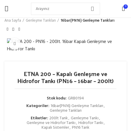
0
Ana Sayfa
Genleşme Tankları
16bar(PN16) Genleşme Tankları
Büyütmek için tıklayın
ETNA 200 – Kapalı Genleşme ve
Hidrofor Tankı (PN16 – 16bar – 200lt)
Stok kodu:
GRB0194
Kategoriler:
16bar(PN16) Genleşme Tankları
,
Genleşme Tankları
Etiketler:
200lt Tank
,
Genleşme Tankı
,
Genleşme ve Hidrofor Tankı
,
Hidrofor Tankı
,
Kapalı Sistemler
,
PN16 Tank