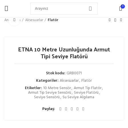
0
Büyütmek için tıklayın
Ana Sayfa
Aksesuarlar
Flatör
ETNA 10 Metre Uzunluğunda Armut
Tipi Seviye Flatörü
Stok kodu:
GRB0071
Kategoriler:
Aksesuarlar
,
Flatör
Etiketler:
10 Metre Sensör
,
Armut Tip Flatör
,
Armut Tip Seviye Sensörü
,
Seviye Flatörü
,
Seviye Sensörü
,
Su Seviye Algılama
Paylaş