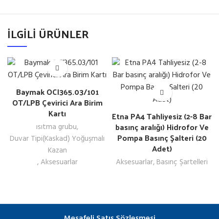
İLGILI ÜRÜNLER
Baymak OCI365.03/101
OT/LPB Çevirici Ara Birim
Kartı
Etna PA4 Tahliyesiz (2-8 Bar
basınç aralığı) Hidrofor Ve
ısıtma grubu
,
Pompa Basınç Şalteri (20
Duvar Tipi(Kaskad) Yoğuşmalı
Adet)
Kazan
,
Aksesuarlar
Aksesuarlar
,
Basınç Şartelleri
Mesafeli Satış Sözleşmesi