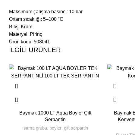
Maksimum çalışma basıncı
:
10 bar
Ortam sıcaklığı
:
5–100 °C
Bitiş
:
Krom
Materyal
:
Pirinç
Ürün kodu: 508041
İLGILI ÜRÜNLER
Baymak 1000 LT Aqua Boyler Çift
Baymak E
Serpantin
Konvert
ısıtma grubu
,
boyler
,
çift serpartin