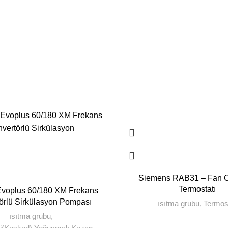
Siemens RAB31 – Fan C
Termostatı
voplus 60/180 XM Frekans
örlü Sirkülasyon Pompası
ısıtma grubu
,
Termos
ısıtma grubu
,