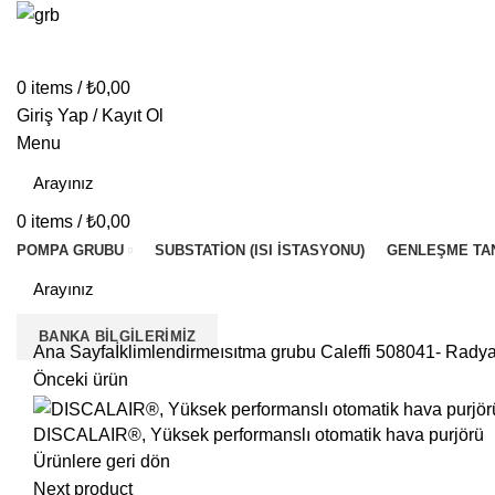
0
items
/
₺
0,00
Giriş Yap / Kayıt Ol
Menu
0
items
/
₺
0,00
POMPA GRUBU
SUBSTATION (ISI İSTASYONU)
GENLEŞME TA
BANKA BILGILERIMIZ
Ana Sayfa
İklimlendirme
ısıtma grubu
Caleffi 508041- Radyat
Önceki ürün
DISCALAIR®, Yüksek performanslı otomatik hava purjörü
Ürünlere geri dön
Next product