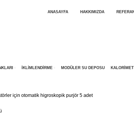
ANASAYFA
HAKKIMIZDA
REFERAN
NKLARI
İKLIMLENDIRME
MODÜLER SU DEPOSU
KALORIMET
örler için otomatik higroskopik purjör 5 adet