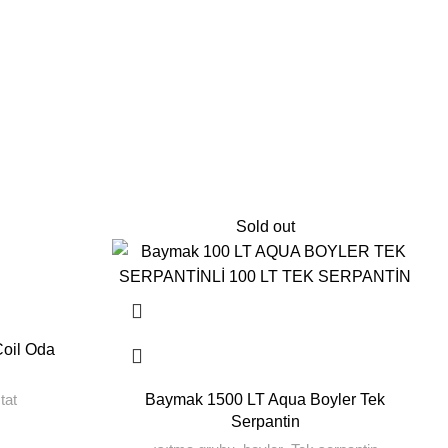
Sold out
oil Oda
B
tat
Baymak 1500 LT Aqua Boyler Tek
Serpantin