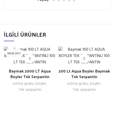
İLGILI ÜRÜNLER
SOLD OUT
Baymak 2000 LT Aqua
200 Lt Aqua Boyler Baymak
Boyler Tek Serpantin
Tek Serpantin
ısıtma grubu
,
boyler
,
ısıtma grubu
,
boyler
,
Tek serpantin
Tek serpantin