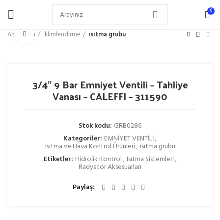
0
Büyütmek için tıklayın
Ana Sayfa
İklimlendirme
ısıtma grubu
3/4” 9 Bar Emniyet Ventili – Tahliye
Vanası – CALEFFI – 311590
Stok kodu:
GRB0286
Kategoriler:
EMNİYET VENTİLİ
,
Isıtma ve Hava Kontrol Ürünleri
,
ısıtma grubu
Etiketler:
Hidrolik Kontrol
,
Isıtma Sistemleri
,
Radyatör Aksesuarları
Paylaş