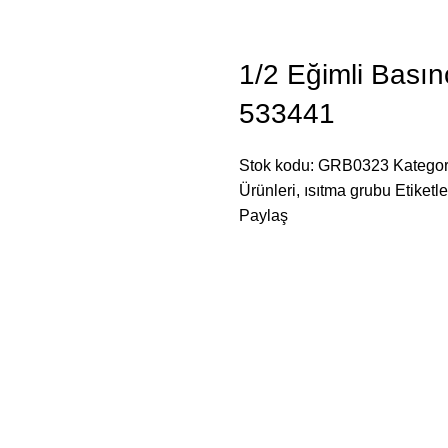
1/2 Eğimli Bası
533441
Stok kodu:
GRB0323
Kategor
Ürünleri
,
ısıtma grubu
Etiketle
Paylaş