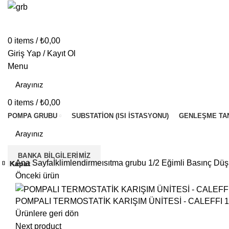
0
items
/
₺
0,00
Giriş Yap / Kayıt Ol
Menu
0
items
/
₺
0,00
POMPA GRUBU
SUBSTATION (ISI İSTASYONU)
GENLEŞME TA
BANKA BILGILERIMIZ
Ana Sayfa
İklimlendirme
ısıtma grubu
1/2 Eğimli Basınç Dü
Kapat
Kapat
Kapat
Kapat
Kapat
Kapat
Kapat
Kapat
Önceki ürün
POMPALI TERMOSTATİK KARIŞIM ÜNİTESİ - CALEFFI 
Ürünlere geri dön
Next product