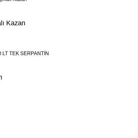
lı Kazan
n