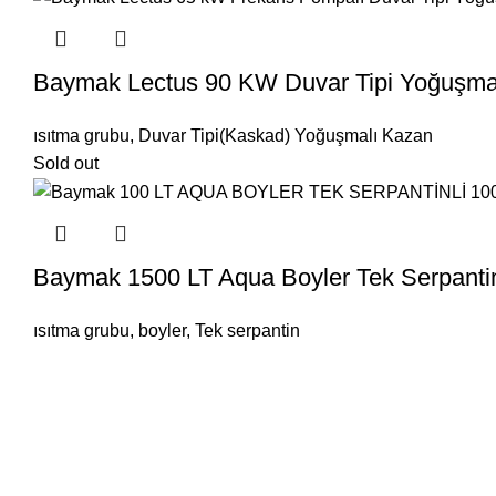
Baymak Lectus 90 KW Duvar Tipi Yoğuşma
ısıtma grubu
,
Duvar Tipi(Kaskad) Yoğuşmalı Kazan
Sold out
Baymak 1500 LT Aqua Boyler Tek Serpanti
ısıtma grubu
,
boyler
,
Tek serpantin
Mesafeli Satış Sözleşmesi
İptal ve İade koşullarımız
Gizlilik Politakamız
Banka Bilgilerimiz