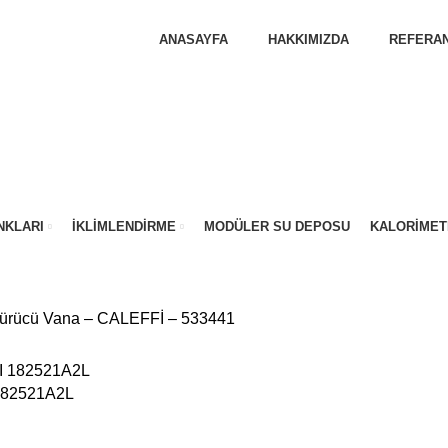
ANASAYFA
HAKKIMIZDA
REFERAN
NKLARI
İKLIMLENDIRME
MODÜLER SU DEPOSU
KALORIMET
şürücü Vana – CALEFFİ – 533441
182521A2L