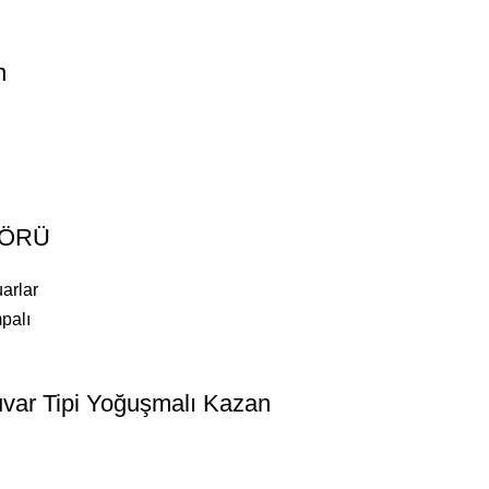
n
SÖRÜ
arlar
var Tipi Yoğuşmalı Kazan